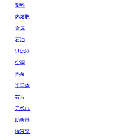
塑料
热熔胶
金属
石油
过滤器
空调
热泵
半导体
芯片
无线电
助听器
输液泵