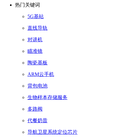
热门关键词
5G基站
直线导轨
对讲机
瞄准镜
陶瓷基板
ARM云手机
背包电池
生物样本存储服务
多路阀
代餐奶昔
导航卫星系统定位芯片