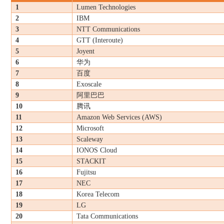
1
Lumen Technologies
2
IBM
3
NTT Communications
4
GTT (Interoute)
5
Joyent
6
华为
7
百度
8
Exoscale
9
阿里巴巴
10
腾讯
11
Amazon Web Services (AWS)
12
Microsoft
13
Scaleway
14
IONOS Cloud
15
STACKIT
16
Fujitsu
17
NEC
18
Korea Telecom
19
LG
20
Tata Communications