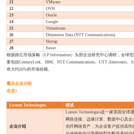
21
VMware
22
OVH
23
Oracle
24
Google
25
Virtustream
26
Dimension Data (NTT Communications)
27
Skytap
28
Naver
根据
路亿市场策略（
LP Information
）
头部企业研究中心调研，全球范
要包括
CenturyLink
、
IBM
、
NTT Communications
、
GTT (Interoute)
、
J
有大约
26%
的市场份额。
重点企业介绍
企业
1
Lumen Technologies
描述
Lumen Technologies
是一家美国全球
网络连接、边缘计算、数据中心及企
企业介绍
光纤网络资产，为企业客户提供高性
从传统电信运营商转型为数字基础设