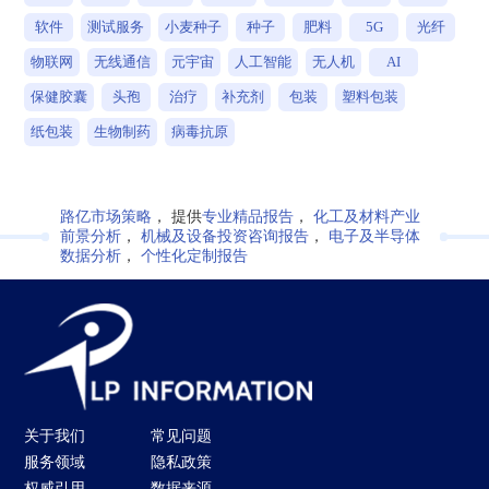
软件
测试服务
小麦种子
种子
肥料
5G
光纤
物联网
无线通信
元宇宙
人工智能
无人机
AI
保健胶囊
头孢
治疗
补充剂
包装
塑料包装
纸包装
生物制药
病毒抗原
路亿市场策略
， 提供
专业精品报告
，
化工及材料产业
前景分析
，
机械及设备投资咨询报告
，
电子及半导体
数据分析
，
个性化定制报告
关于我们
常见问题
服务领域
隐私政策
权威引用
数据来源