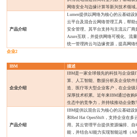
网络安全与边缘计算等新兴技术领域
Lumen
提供以网络为核心的云基础设
云平台及混合云网络管理工具，帮助
产品介绍
安全管理。其平台支持与主流云厂商
Azure
互联，并提供网络可视化、流
统一管理跨云与边缘资源，提高网络
企业
2
IBM
描述
IBM
是一家全球领先的科技与企业级
I
算、人工智能、数据分析及企业软件
企业介绍
造、医疗等大型企业客户，在企业级
深厚技术积累。近年来
IBM
通过收购
R
生态中的竞争力，并持续推动企业数
IBM
提供以混合云为核心的云基础设
和
Red Hat OpenShift
，支持企业在多
产品介绍
用。其云管理平台提供资源编排、自
能，并结合
AI
能力实现智能运维（
AI