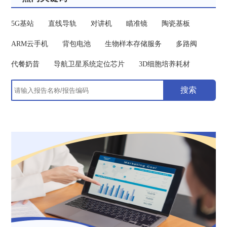
5G基站
直线导轨
对讲机
瞄准镜
陶瓷基板
ARM云手机
背包电池
生物样本存储服务
多路阀
代餐奶昔
导航卫星系统定位芯片
3D细胞培养耗材
搜索