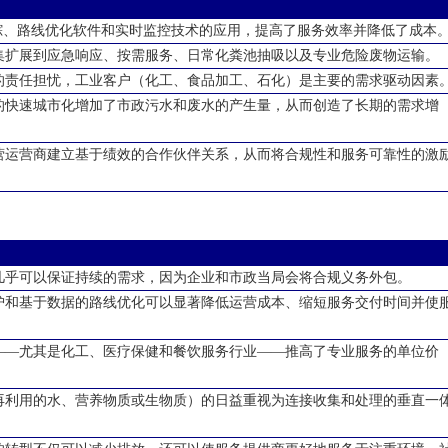
踪、路线优化软件和实时监控技术的应用，提高了服务效率并降低了成本
集扩展到应急响应、按需服务、日常化粪池抽吸以及专业危险废物运输。
的责任担忧，工业客户（化工、食品加工、石化）是主要的需求驱动因素
的快速城市化增加了市政污水和废水的产生量，从而创造了长期的需求增
营运营商建立基于绩效的合作伙伴关系，从而将合规性和服务可靠性的激
几乎可以保证持续的需求，因为企业和市政当局会将合规义务外包。
护和基于数据的路线优化可以显著降低运营成本、缩短服务交付时间并使
——尤其是化工、医疗保健和餐饮服务行业——推高了专业服务的单位价
再利用的水、营养物质或生物质）的日益重视为连接收集和处理的垂直一