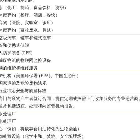
水和生活污水系统
水（化工、制药、食品饮料、纺织）
体废弃物（餐厅、酒店、餐饮）
弃物（医院、实验室、诊所）
体废弃物（畜牧废水、粪浆）
空吸污车、罐车和罐式拖车
管和便携式储罐
人防护装备
(PPE)
踪废物流的物联网监控设备
辆的维护和维修服务
护机构（美国环保署
(EPA)
、中国生态部）
国家运输及危险废物法规
行业特定安全与质量标准
专门与废物产生者签订合同，提供定期或按需上门收集服务的专业运营商
通常包括追踪、处理和向监管机构报告。
水处理厂
水处理厂
心（例如，将废弃食用油转化为生物柴油）
物处置设施（化学中和、焚烧、安全填埋场）