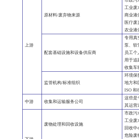
市政污
工业废
原材料
/
废弃物来源
商业液
医疗废
农业液
专用真
上游
泵、软
配套基础设施和设备供应商
员工个
用于追
收集车
环境保
监管机构
/
标准组织
地方和
ISO
和
这些是
中游
收集和运输服务公司
其运营
市政污
工业废
废物处理和回收设施
回收中
危险废