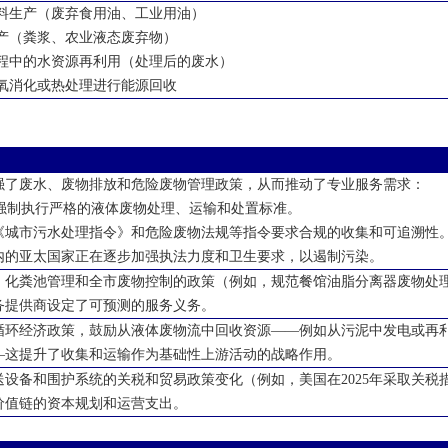
料生产（废弃食用油、工业用油）
产（粪浆、农业液态废弃物）
程中的水资源再利用（处理后的废水）
氧消化或热处理进行能源回收
强了废水、废物排放和危险废物管理政策，从而推动了专业服务需求：
强制执行严格的液体废物处理、运输和处置标准。
《城市污水处理指令》和危险废物法规等指令要求合规的收集和可追溯性
内的亚太国家正在逐步加强执法力度和卫生要求，以遏制污染。
、化粪池管理和全市废物控制的政策（例如，规范餐馆油脂分离器废物处
务提供商设定了可预测的服务义务。
循环经济政策，鼓励从液体废物流中回收资源
——例如从污泥中发电或再
—这提升了收集和运输作为基础性上游活动的战略作用。
送设备和围护系统的关税和贸易政策变化（例如，美国在
2025
年采取关税
价值链的资本规划和运营支出。