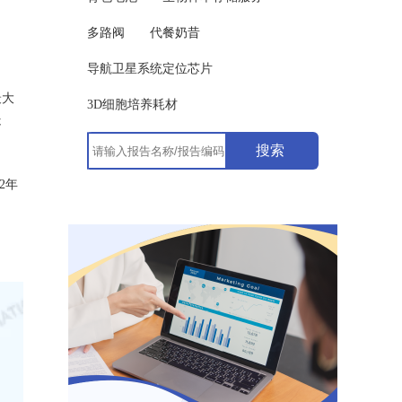
多路阀
代餐奶昔
导航卫星系统定位芯片
最大
3D细胞培养耗材
处
搜索
2年