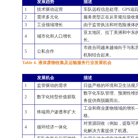
发展趋势
描述
1
技术驱动运营
车队远程信息处理、
GPS
追
2
需求多元化
服务类型正在从常规垃圾收
3
工业领域增长
由于监管执法和对危险液体
亚太地区、拉丁美洲和中东
4
城市化和人口增长
长。
市政合同越来越倾向于与私
5
公私合作
机制结合起来。
Table 4. 液体废物收集及运输服务行业发展机会
发展机会
描述
1
监管驱动的需求
日益严格的环境和卫生法规
数字化车队管理、预测性维
2
数字化转型价值获取
务提供商脱颖而出。
工业和商业废物领域的增长
3
终端用户渗透率扩大
格。
对资源回收（例如，提取可
4
循环经济一体化
化解决方案提供了机遇。