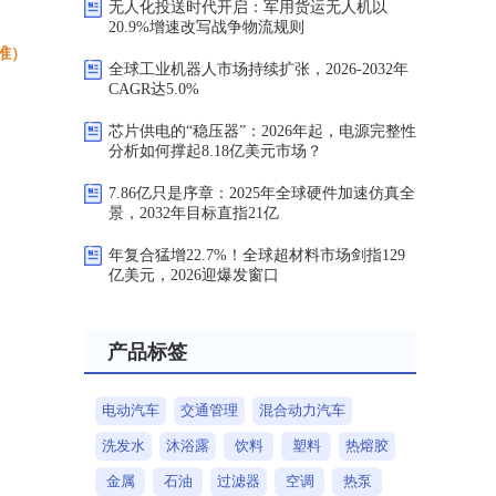
无人化投送时代开启：军用货运无人机以
20.9%增速改写战争物流规则
准）
全球工业机器人市场持续扩张，2026-2032年
CAGR达5.0%
芯片供电的“稳压器”：2026年起，电源完整性
分析如何撑起8.18亿美元市场？
7.86亿只是序章：2025年全球硬件加速仿真全
景，2032年目标直指21亿
年复合猛增22.7%！全球超材料市场剑指129
亿美元，2026迎爆发窗口
产品标签
电动汽车
交通管理
混合动力汽车
洗发水
沐浴露
饮料
塑料
热熔胶
金属
石油
过滤器
空调
热泵