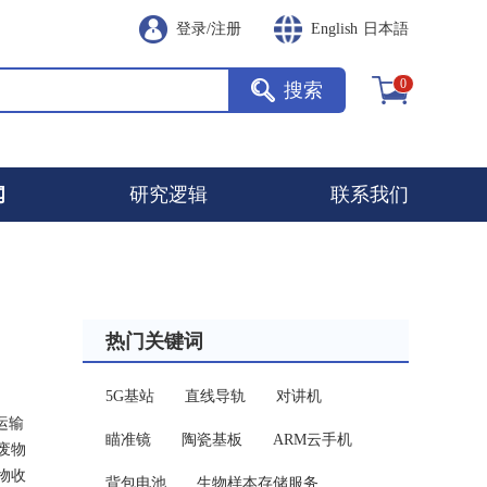
登录
/
注册
English
日本語
0
搜索
闻
研究逻辑
联系我们
热门关键词
5G基站
直线导轨
对讲机
运输
瞄准镜
陶瓷基板
ARM云手机
废物
物收
背包电池
生物样本存储服务