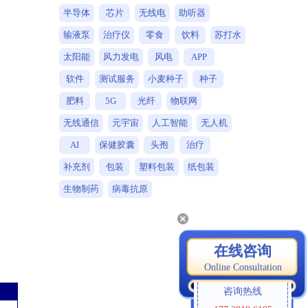
半导体
芯片
无线电
助听器
输液泵
治疗仪
零食
饮料
苏打水
太阳能
风力发电
风电
APP
软件
测试服务
小麦种子
种子
肥料
5G
光纤
物联网
无线通信
元宇宙
人工智能
无人机
AI
保健胶囊
头孢
治疗
补充剂
包装
塑料包装
纸包装
生物制药
病毒抗原
在线咨询
Online Consultation
咨询热线