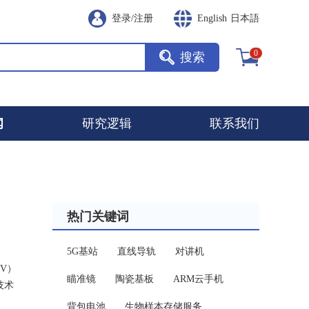
登录
/
注册
English
日本語
0
搜索
闻
研究逻辑
联系我们
热门关键词
5G基站
直线导轨
对讲机
GV）
瞄准镜
陶瓷基板
ARM云手机
技术
背包电池
生物样本存储服务