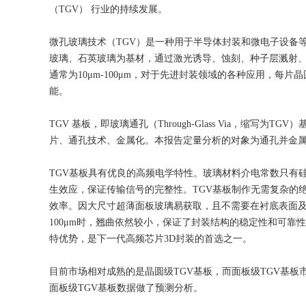
（TGV） 行业的持续发展。
微孔玻璃技术（TGV）是一种用于半导体封装和微电子设备
玻璃、石英玻璃为基材，通过激光诱导、蚀刻、种子层溅射、电
通常为10μm-100μm，对于先进封装领域的各种应用，每
能。
TGV 基板，即玻璃通孔（Through-Glass Via，缩
片、通孔技术、金属化。本报告定量分析的对象为通孔并金属
TGV基板具有优良的高频电学特性。玻璃材料介电常数只有硅
生效应，保证传输信号的完整性。TGV基板制作无需复杂的
效率。因大尺寸超薄面板玻璃易获取，且不需要在衬底表面及
100μm时，翘曲依然较小，保证了封装结构的稳定性和可靠性
特优势，是下一代高频芯片3D封装的首选之一。
目前市场相对成熟的是晶圆级TGV基板，而面板级TGV基板
面板级TGV基板数据做了预测分析。