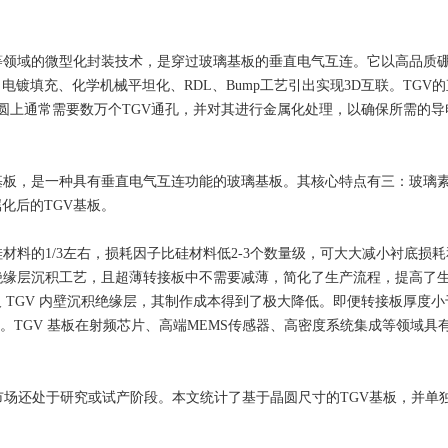
等领域的微型化封装技术，是穿过玻璃基板的垂直电气互连。它以高品质
镀填充、化学机械平坦化、RDL、Bump工艺引出实现3D互联。TGV的
片晶圆上通常需要数万个TGV通孔，并对其进行金属化处理，以确保所需的导
写为TGV）基板，是一种具有垂直电气互连功能的玻璃基板。其核心特点有三：玻璃
化后的TGV基板。
材料的1/3左右，损耗因子比硅材料低2-3个数量级，可大大减小衬底损耗
绝缘层沉积工艺，且超薄转接板中不需要减薄，简化了生产流程，提高了
 TGV 内壁沉积绝缘层，其制作成本得到了极大降低。即便转接板厚度小
。TGV 基板在射频芯片、高端MEMS传感器、高密度系统集成等领域具
市场还处于研究或试产阶段。本文统计了基于晶圆尺寸的TGV基板，并单