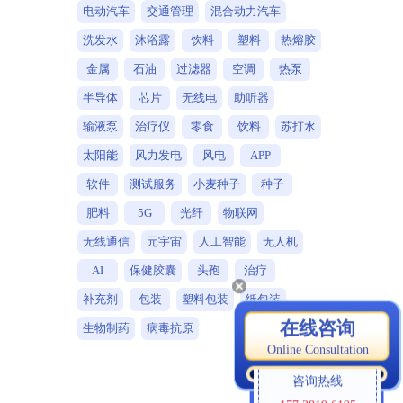
电动汽车
交通管理
混合动力汽车
洗发水
沐浴露
饮料
塑料
热熔胶
金属
石油
过滤器
空调
热泵
半导体
芯片
无线电
助听器
输液泵
治疗仪
零食
饮料
苏打水
太阳能
风力发电
风电
APP
软件
测试服务
小麦种子
种子
肥料
5G
光纤
物联网
无线通信
元宇宙
人工智能
无人机
AI
保健胶囊
头孢
治疗
补充剂
包装
塑料包装
纸包装
在线咨询
生物制药
病毒抗原
Online Consultation
咨询热线