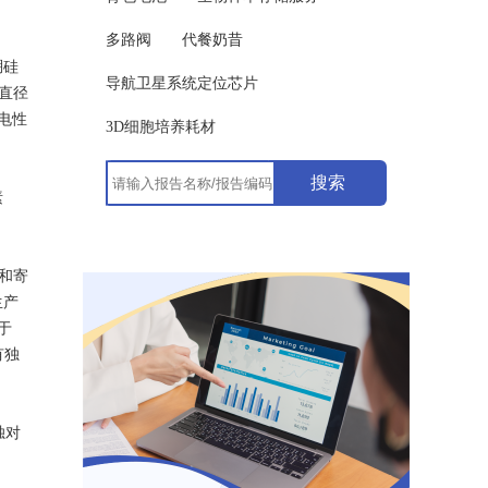
多路阀
代餐奶昔
硼硅
导航卫星系统定位芯片
直径
电性
3D细胞培养耗材
搜索
素
和寄
生产
于
有独
独对