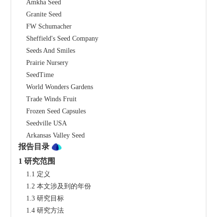
    Amkha Seed
    Granite Seed
    FW Schumacher
    Sheffield's Seed Company
    Seeds And Smiles
    Prairie Nursery
    SeedTime
    World Wonders Gardens
    Trade Winds Fruit
    Frozen Seed Capsules
    Seedville USA
    Arkansas Valley Seed
报告目录
1 研究范围
    1.1 定义
    1.2 本文涉及到的年份
    1.3 研究目标
    1.4 研究方法