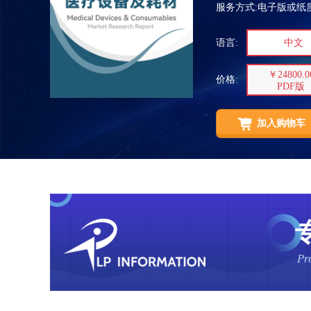
服务方式:电子版或纸质
语言:
中文
￥24800.0
价格:
PDF版
加入购物车
Pr