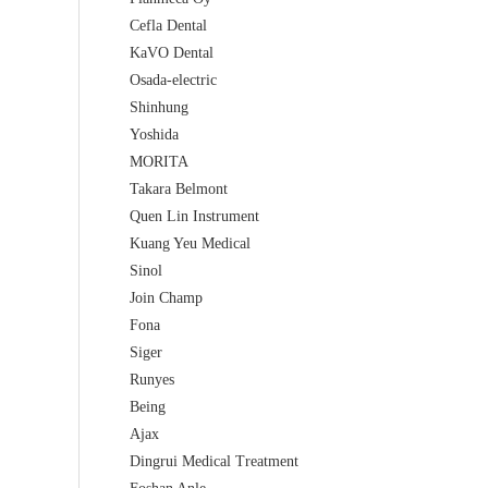
    Cefla Dental
    KaVO Dental
    Osada-electric
    Shinhung
    Yoshida
    MORITA
    Takara Belmont
    Quen Lin Instrument
    Kuang Yeu Medical
    Sinol
    Join Champ
    Fona
    Siger
    Runyes
    Being
    Ajax
    Dingrui Medical Treatment