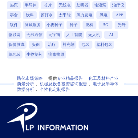
热泵
半导体
芯片
无线电
助听器
输液泵
治疗仪
零食
饮料
苏打水
太阳能
风力发电
风电
APP
软件
测试服务
小麦种子
种子
肥料
5G
光纤
物联网
无线通信
元宇宙
人工智能
无人机
AI
保健胶囊
头孢
治疗
补充剂
包装
塑料包装
纸包装
生物制药
病毒抗原
路亿市场策略
， 提供
专业精品报告
，
化工及材料产业
前景分析
，
机械及设备投资咨询报告
，
电子及半导体
数据分析
，
个性化定制报告