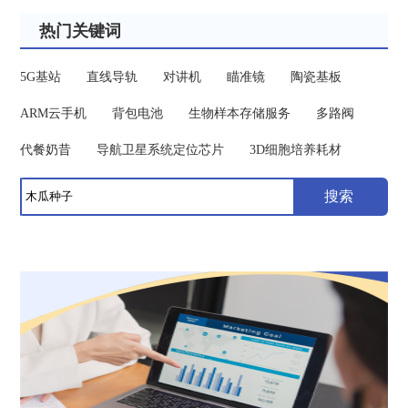
热门关键词
5G基站
直线导轨
对讲机
瞄准镜
陶瓷基板
ARM云手机
背包电池
生物样本存储服务
多路阀
代餐奶昔
导航卫星系统定位芯片
3D细胞培养耗材
搜索