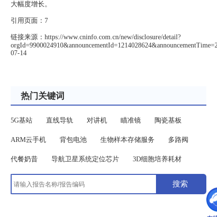
大幅度增长。
引用页面：7
链接来源：https://www.cninfo.com.cn/new/disclosure/detail?
orgId=9900024910&announcementId=1214028624&announcementTime=
07-14
热门关键词
5G基站
直线导轨
对讲机
瞄准镜
陶瓷基板
ARM云手机
背包电池
生物样本存储服务
多路阀
代餐奶昔
导航卫星系统定位芯片
3D细胞培养耗材
搜索