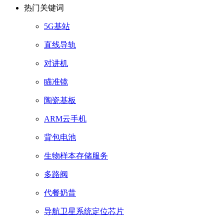
热门关键词
5G基站
直线导轨
对讲机
瞄准镜
陶瓷基板
ARM云手机
背包电池
生物样本存储服务
多路阀
代餐奶昔
导航卫星系统定位芯片