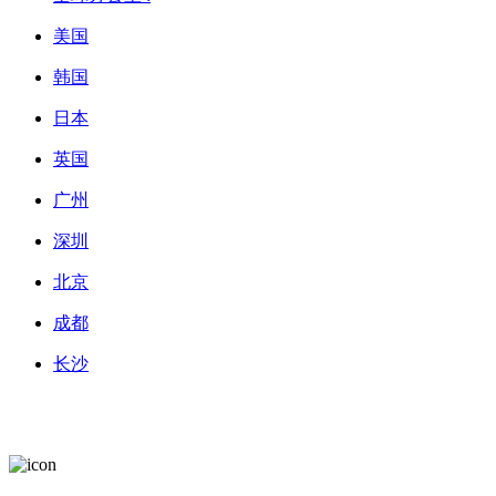
美国
韩国
日本
英国
广州
深圳
北京
成都
长沙
粤ICP备2022147839号-1 |
粤公网安备 44010602011282号 |