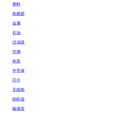
塑料
热熔胶
金属
石油
过滤器
空调
热泵
半导体
芯片
无线电
助听器
输液泵