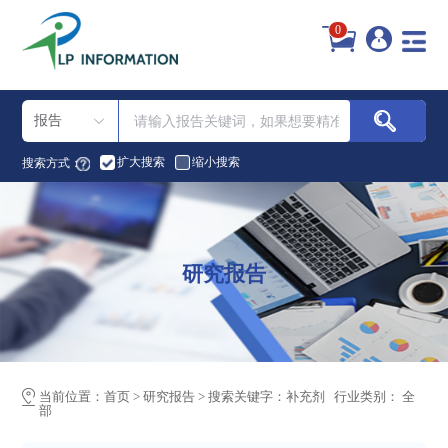
0
报告
扩大搜索
缩小搜索
搜索方式：
研究报告
当前位置：
首页
>
研究报告
>
搜索关键字：补充剂 行业类别：
全
部