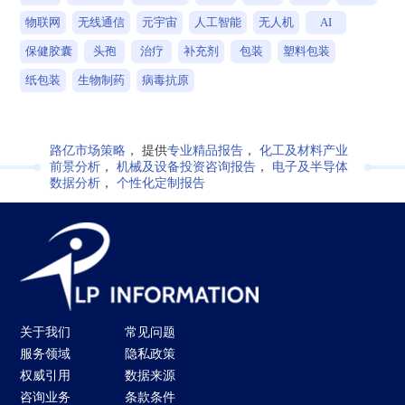
物联网
无线通信
元宇宙
人工智能
无人机
AI
保健胶囊
头孢
治疗
补充剂
包装
塑料包装
纸包装
生物制药
病毒抗原
路亿市场策略
， 提供
专业精品报告
，
化工及材料产业
前景分析
，
机械及设备投资咨询报告
，
电子及半导体
数据分析
，
个性化定制报告
关于我们
常见问题
服务领域
隐私政策
权威引用
数据来源
咨询业务
条款条件