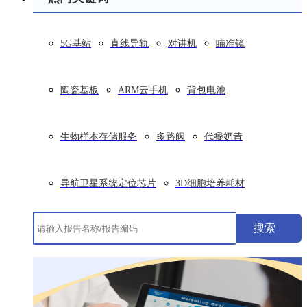
5G基站
直线导轨
对讲机
瞄准镜
陶瓷基板
ARM云手机
背包电池
生物样本存储服务
多路阀
代餐奶昔
导航卫星系统定位芯片
3D细胞培养耗材
搜索